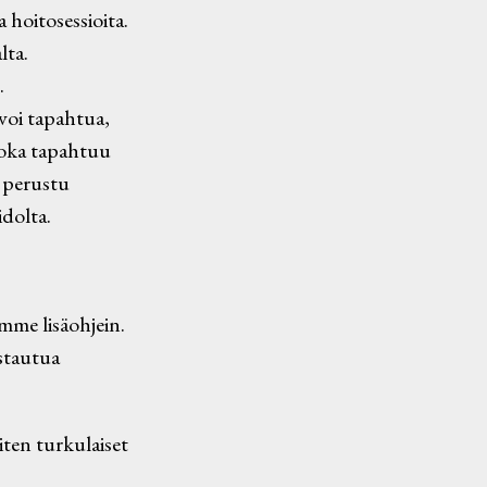
 hoitosessioita.
lta.
.
voi tapahtua,
 joka tapahtuu
i perustu
dolta.
mme lisäohjein.
istautua
ten turkulaiset