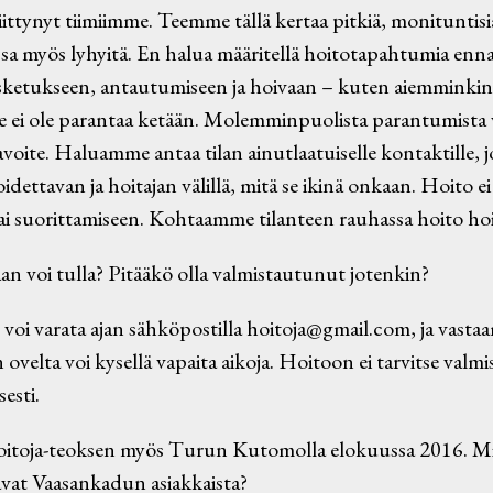
iittynyt tiimiimme. Teemme tällä kertaa pitkiä, monituntisia
sa myös lyhyitä. En halua määritellä hoitotapahtumia enna
etukseen, antautumiseen ja hoivaan – kuten aiemminkin
ei ole parantaa ketään. Molemminpuolista parantumista 
tavoite. Haluamme antaa tilan ainutlaatuiselle kontaktille,
idettavan ja hoitajan välillä, mitä se ikinä onkaan. Hoito e
i suorittamiseen. Kohtaamme tilanteen rauhassa hoito hoi
an voi tulla? Pitääkö olla valmistautunut jotenkin?
voi varata ajan sähköpostilla hoitoja@gmail.com, ja vastaa
velta voi kysellä vapaita aikoja. Hoitoon ei tarvitse valm
esti.
oitoja-teoksen myös Turun Kutomolla elokuussa 2016. Mi
avat Vaasankadun asiakkaista?