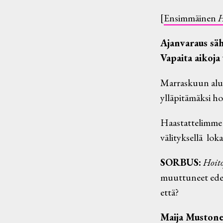
[
Ensimmäinen
H
Ajanvaraus säh
Vapaita aikoja
Marraskuun alu
ylläpitämäksi hoi
Haastattelimme
välityksellä lo
SORBUS:
Hoit
muuttuneet edell
että?
Maija Muston