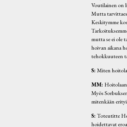
Voutilainen on l
Mutta tarvittaes
Keskitymme kosk
Tarkoituksemme 
mutta se ei ole 
hoivan aikana ho
tehokkuuteen ta
S:
Miten hoitola
MM:
Hoitolaan 
Myös Sorbuksen o
mitenkään erityis
S:
Toteutitte H
hoidettavat ero