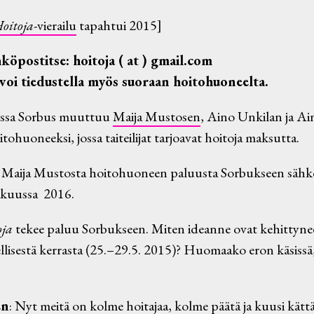
oitoja
-vierailu
tapahtui 2015]
köpostitse: hoitoja ( at ) gmail.com
 voi tiedustella myös suoraan hoitohuoneelta.
ssa Sorbus muuttuu
Maija Mustosen
, Aino Unkilan ja Ai
tohuoneeksi, jossa taiteilijat tarjoavat hoitoja maksutta.
 Maija Mustosta hoitohuoneen paluusta Sorbukseen sähk
kakuussa 2016.
oja
tekee paluu Sorbukseen. Miten ideanne ovat kehittynee
isestä kerrasta (25.–29.5. 2015)? Huomaako eron käsissä,
en
: Nyt meitä on kolme hoitajaa, kolme päätä ja kuusi kätt