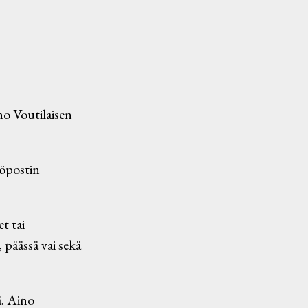
no Voutilaisen
öpostin
t tai
 päässä vai sekä
ä. Aino