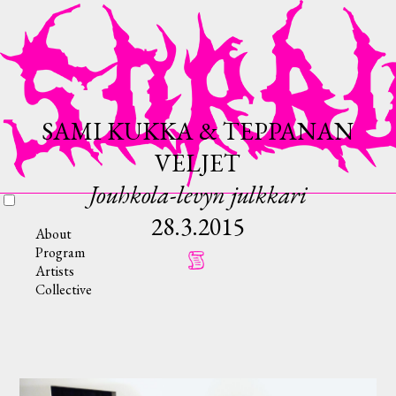
SAMI KUKKA & TEPPANAN
VELJET
Jouhkola-levyn julkkari
28.3.2015
About
Program
Artists
Collective