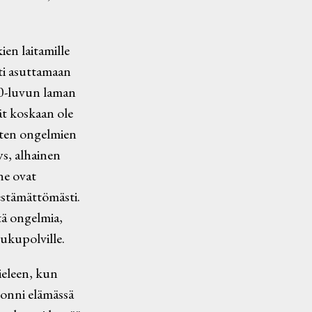
.
ien laitamille
ti asuttamaan
90-luvun laman
ät koskaan ole
sten ongelmien
ys, alhainen
ne ovat
kestämättömästi.
tä ongelmia,
sukupolville.
ieleen, kun
s onni elämässä