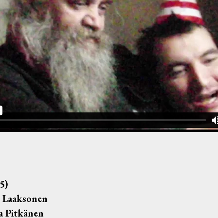
5)
o Laaksonen
a Pitkänen