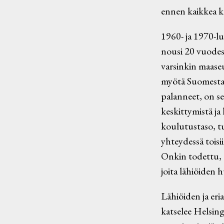
ennen kaikkea ku
1960- ja 1970-lu
nousi 20 vuodess
varsinkin maase
myötä Suomesta k
palanneet, on se
keskittymistä ja
koulutustaso, t
yhteydessä toisi
Onkin todettu, e
joita lähiöiden h
Lähiöiden ja er
katselee Helsing