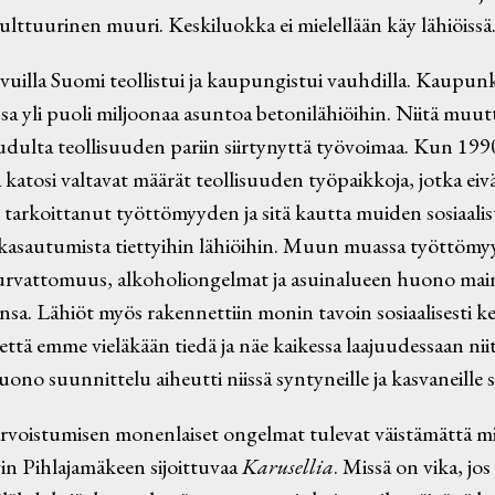
lttuurinen muuri. Keskiluokka ei mielellään käy lähiöissä
vuilla Suomi teollistui ja kaupungistui vauhdilla. Kaupunk
a yli puoli miljoonaa asuntoa betonilähiöihin. Niitä muut
udulta teollisuuden pariin siirtynyttä työvoimaa. Kun 19
atosi valtavat määrät teollisuuden työpaikkoja, jotka eiv
 tarkoittanut työttömyyden ja sitä kautta muiden sosiaali
 kasautumista tiettyihin lähiöihin. Muun muassa työttömy
urvattomuus, alkoholiongelmat ja asuinalueen huono mai
insa. Lähiöt myös rakennettiin monin tavoin sosiaalisesti 
ttä emme vieläkään tiedä ja näe kaikessa laajuudessaan nii
uono suunnittelu aiheutti niissä syntyneille ja kasvaneille 
iarvoistumisen monenlaiset ongelmat tulevat väistämättä m
in Pihlajamäkeen sijoittuvaa
Karusellia
. Missä on vika, jo