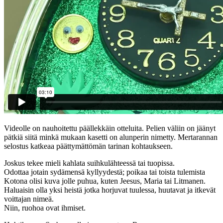
Videolle on nauhoitettu päällekkäin otteluita. Pelien väliin on jäänyt
pätkiä siitä minkä mukaan kasetti on alunperin nimetty. Mertarannan
selostus katkeaa päättymättömän tarinan kohtaukseen.
Joskus tekee mieli kahlata suihkulähteessä tai tuopissa.
Odottaa jotain sydämensä kyllyydestä; poikaa tai toista tulemista
Kotona olisi kuva jolle puhua, kuten Jeesus, Maria tai Litmanen.
Haluaisin olla yksi heistä jotka horjuvat tuulessa, huutavat ja itkevät
voittajan nimeä.
Niin, ruohoa ovat ihmiset.