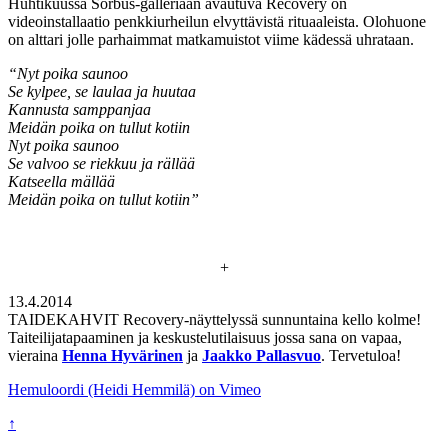
Huhtikuussa Sorbus-galleriaan avautuva Recovery on
videoinstallaatio penkkiurheilun elvyttävistä rituaaleista. Olohuone
on alttari jolle parhaimmat matkamuistot viime kädessä uhrataan.
“Nyt poika saunoo
Se kylpee, se laulaa ja huutaa
Kannusta samppanjaa
Meidän poika on tullut kotiin
Nyt poika saunoo
Se valvoo se riekkuu ja rällää
Katseella mällää
Meidän poika on tullut kotiin”
+
13.4.2014
TAIDEKAHVIT Recovery-näyttelyssä sunnuntaina kello kolme!
Taiteilijatapaaminen ja keskustelutilaisuus jossa sana on vapaa,
vieraina
Henna Hyvärinen
ja
Jaakko Pallasvuo
. Tervetuloa!
Hemuloordi (Heidi Hemmilä) on Vimeo
↑